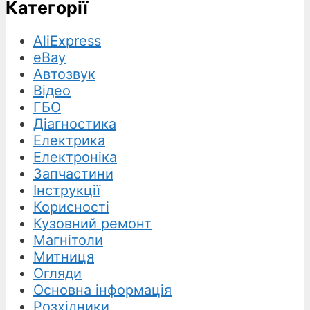
Категорії
AliExpress
eBay
Автозвук
Відео
ГБО
Діагностика
Електрика
Електроніка
Запчастини
Інструкції
Корисності
Кузовний ремонт
Магнітоли
Митниця
Огляди
Основна інформація
Розхідники