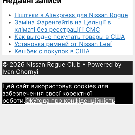
Недавні записи
Ніштяки з Aliexpress для Nissan Rogue
Заміна Фаренгейтів на Цельції в
кліматі без реєстрації і СМС
Как выгодно покупать товары в США
Установка ремней от Nissan Leaf
Кешбек с покупок в США
© 2026 Nissan Rogue Club
• Powered by
Ivan Chornyi
Цей сайт використовує cookies для
забезпечення своєї коректної
роботи.
Ok
Угода про конфіденційність