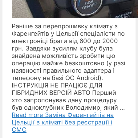
Раніше за перепрошивку клімату з
Фаренгейтів у Цельсії спеціалісти по
електроніці брати від 600 до 2000
грн. Завдяки зусилям клубу була
знайдена можливість зробити цю
операцію майже безкоштовно (у разі
наявності правильного адаптера і
телефону на базі ОС Android).
ІНСТРУКЦІЯ НЕ ПРАЦЮЄ ДЛЯ
ГІБРИДНИХ ВЕРСІЙ АВТО Перший
хто запропонував дану процедуру
був одноклубник Володимир, який …
Read more
Заміна Фаренгейтів на
Цельції в кліматі без реєстрації і
СМС