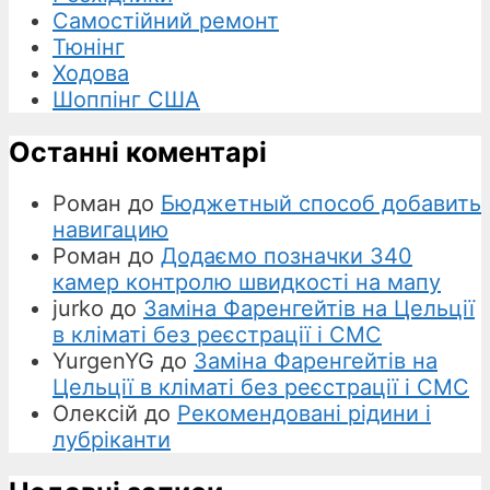
Самостійний ремонт
Тюнінг
Ходова
Шоппінг США
Останні коментарі
Роман
до
Бюджетный способ добавить
навигацию
Роман
до
Додаємо позначки 340
камер контролю швидкості на мапу
jurko
до
Заміна Фаренгейтів на Цельції
в кліматі без реєстрації і СМС
YurgenYG
до
Заміна Фаренгейтів на
Цельції в кліматі без реєстрації і СМС
Олексій
до
Рекомендовані рідини і
лубріканти