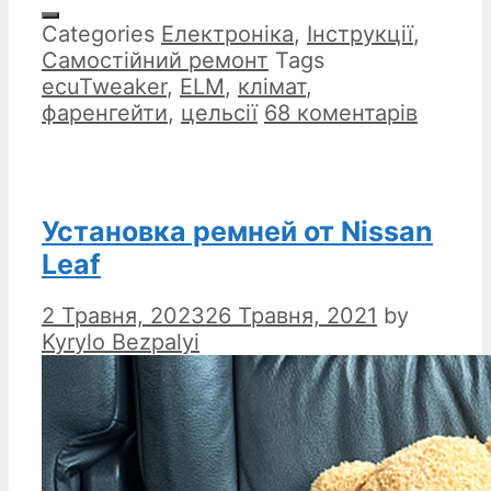
Categories
Електроніка
,
Інструкції
,
Самостійний ремонт
Tags
ecuTweaker
,
ELM
,
клімат
,
фаренгейти
,
цельсії
68 коментарів
Установка ремней от Nissan
Leaf
2 Травня, 2023
26 Травня, 2021
by
Kyrylo Bezpalyi