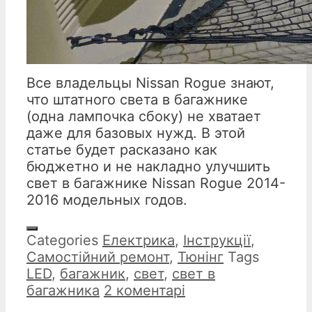
Все владельцы Nissan Rogue знают,
что штатного света в багажнике
(одна лампочка сбоку) не хватает
даже для базовых нужд. В этой
статье будет расказано как
бюджетно и не накладно улучшить
свет в багажнике Nissan Rogue 2014-
2016 модельных годов.
Categories
Електрика
,
Інструкції
,
Самостійний ремонт
,
Тюнінг
Tags
LED
,
багажник
,
свет
,
свет в
багажника
2 коментарі