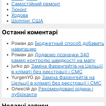
Самостійний ремонт
Тюнінг
Ходова
Шоппінг США
Останні коментарі
Роман
до
Бюджетный способ добавить
навигацию
Роман
до
Додаємо позначки 340
камер контролю швидкості на мапу
jurko
до
Заміна Фаренгейтів на Цельції
в кліматі без реєстрації і СМС
YurgenYG
до
Заміна Фаренгейтів на
Цельції в кліматі без реєстрації і СМС
Олексій
до
Рекомендовані рідини і
лубріканти
Недавні записи