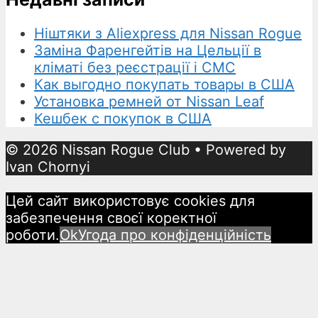
Ніштяки з Aliexpress для Nissan Rogue
Заміна Фаренгейтів на Цельції в
кліматі без реєстрації і СМС
Как выгодно покупать товары в США
Установка ремней от Nissan Leaf
Кешбек с покупок в США
© 2026 Nissan Rogue Club
• Powered by
Ivan Chornyi
Цей сайт використовує cookies для
забезпечення своєї коректної
роботи.
Ok
Угода про конфіденційність