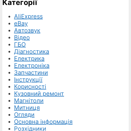
Категорії
AliExpress
eBay
Автозвук
Відео
ГБО
Діагностика
Електрика
Електроніка
Запчастини
Інструкції
Корисності
Кузовний ремонт
Магнітоли
Митниця
Огляди
Основна інформація
Розхідники