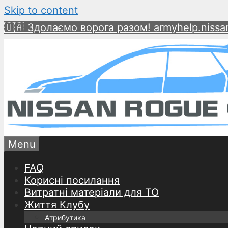
Skip to content
🇺🇦 Здолаємо ворога разом! armyhelp.nissan
Menu
FAQ
Корисні посилання
Витратні матеріали для ТО
Життя Клубу
Атрибутика