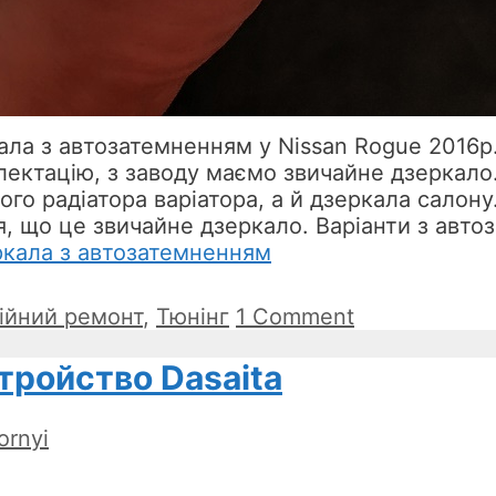
ала з автозатемненням у Nissan Rogue 2016р
ектацію, з заводу маємо звичайне дзеркало.
го радіатора варіатора, а й дзеркала салону.
ся, що це звичайне дзеркало. Варіанти з авт
ркала з автозатемненням
ійний ремонт
,
Тюнінг
1 Comment
тройство Dasaita
ornyi