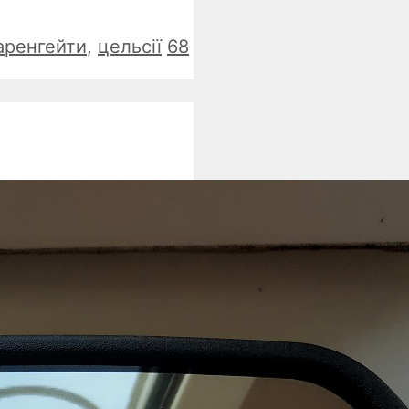
аренгейти
,
цельсії
68