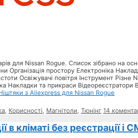
рів для Nissan Rogue. Список зібрано на осно
ини Організація простору Електроніка Наклад
стоти Освіжувачі повітря Інструмент Різне 
іка Накладки та прикраси Відеореєстратори 
Ніштяки з Aliexpress для Nissan Rogue
ка
,
Корисності
,
Магнітоли
,
Тюнінг
14 комента
ї в кліматі без реєстрації і 