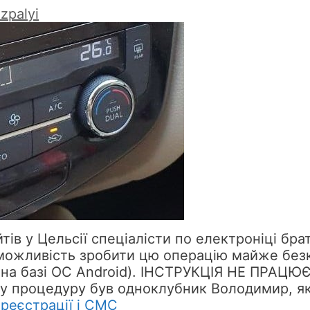
zpalyi
ів у Цельсії спеціалісти по електроніці бра
 можливість зробити цю операцію майже безк
у на базі ОС Android). ІНСТРУКЦІЯ НЕ ПРАЦ
у процедуру був одноклубник Володимир, я
 реєстрації і СМС