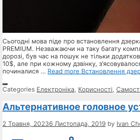
Сьогодні мова піде про встановлення дзерк
PREMIUM. Незважаючи на таку багату компл
дорозі, був час на пошук не тільки додатково
10$, але при кожному дзвінку, з’ясовувало
починалися …
Read more
Встановлення дзе
Categories
Електроніка
,
Корисності
,
Самост
Альтернативное головное ус
2 Травня, 2023
6 Листопада, 2019
by
Ivan Ch