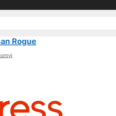
san Rogue
ornyi