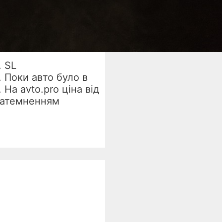
. SL
 Поки авто було в
 На avto.pro ціна від
озатемненням