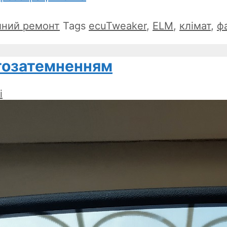
йний ремонт
Tags
ecuTweaker
,
ELM
,
клімат
,
ф
втозатемненням
i