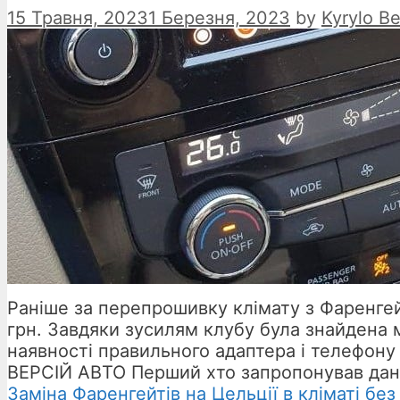
15 Травня, 2023
1 Березня, 2023
by
Kyrylo Be
Раніше за перепрошивку клімату з Фаренгейт
грн. Завдяки зусилям клубу була знайдена
наявності правильного адаптера і телефон
ВЕРСІЙ АВТО Перший хто запропонував дан
Заміна Фаренгейтів на Цельції в кліматі без