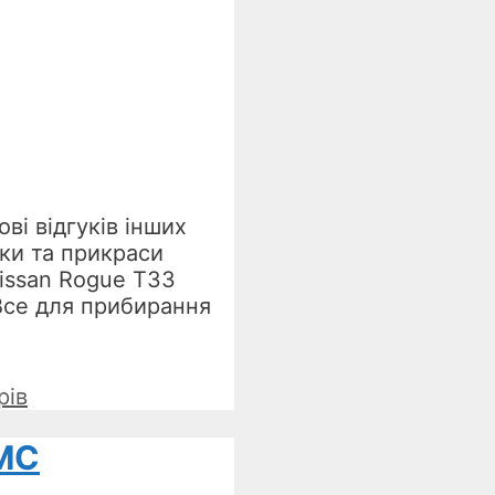
ві відгуків інших
ки та прикраси
Nissan Rogue T33
Все для прибирання
рів
СМС