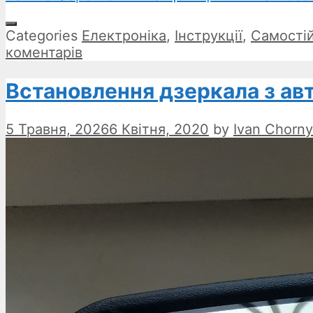
Categories
Електроніка
,
Інструкції
,
Самості
коментарів
Встановлення дзеркала з а
5 Травня, 2026
6 Квітня, 2020
by
Ivan Chorny