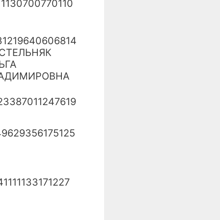
11130700770110
31219640606814
СТЕЛЬНЯК
ЬГА
АДИМИРОВНА
23387011247619
49629356175125
41111133171227