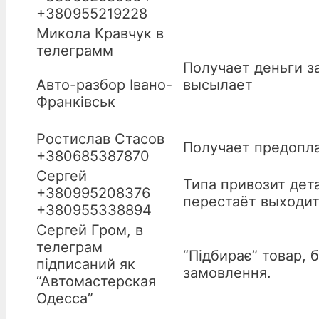
+380955219228
Микола Кравчук в
телеграмм
Получает деньги за
Авто-разбор Івано-
высылает
Франківськ
Ростислав Стасов
Получает предопла
+380685387870
Сергей
Типа привозит дет
+380995208376
перестаёт выходит
+380955338894
Сергей Гром, в
телеграм
“Підбирає” товар, 
підписаний як
замовлення.
“Автомастерская
Одесса”