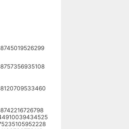
68745019526299
68757356935108
68120709533460
68742216726798
44910039434525
75235105952228