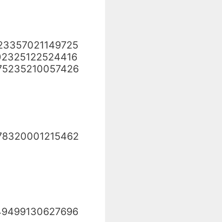
23357021149725
02325122524416
75235210057426
78320001215462
49499130627696