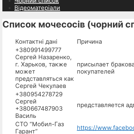
Чорний список
Відеоматеріали
Список мочесосів (чорний с
Контактні дані
Причина
+380991499777
Сергей Назаренко,
г. Харьков, также
присылает бракова
может
покупателей
представляться как
Сергей Чекулаев
+380954278729
Сергей
представляется а
+380667487903
Василь
СТО “Мобил-Газ
https://www.facebo
Гарант”