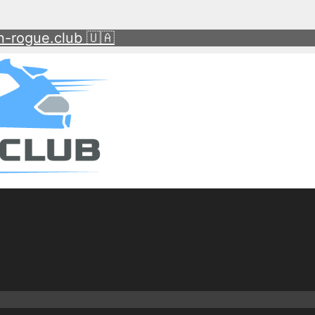
-rogue.club 🇺🇦