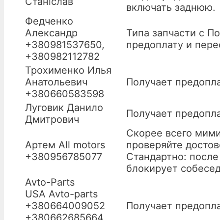
Станіслав
включать заднюю.
Федченко
Александр
Типа запчасти с П
+380981537650,
предоплату и пере
+380982112782
Трохименко Илья
Анатольевич
Получает предопла
+380660583598
Луговик Данило
Получает предопла
Дмитрович
Скорее всего мими
Артем All motors
проверяйте достов
+380956785077
Стандартно: после
блокирует собесед
Avto-Parts
USA Avto-parts
+380664009052
Получает предопла
+380662685664