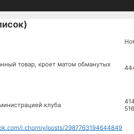
писок)
Но
нный товар, кроет матом обманутых
44
41
дминистрацией клуба
51
ok.com/i.chorniy/posts/2987763194644849