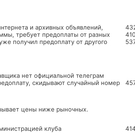
интернета и архивных объявлений,
43
ммы, требует предоплаты от разных
41
уже получил предоплату от другого
53
тавщика нет официальной телеграм
редоплату, скидывают случайный номер
45
азывает цены ниже рыночных.
дминистрацией клуба
41