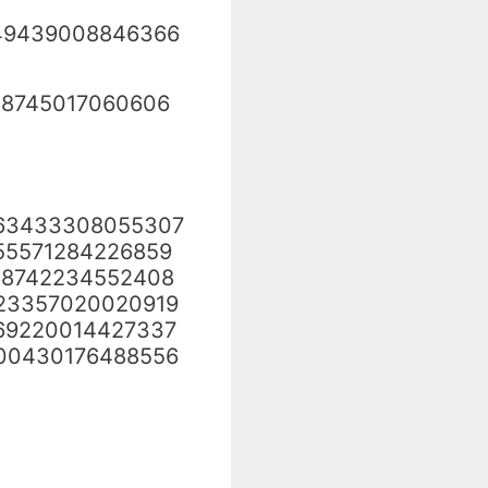
49439008846366
68745017060606
63433308055307
55571284226859
68742234552408
23357020020919
69220014427337
00430176488556