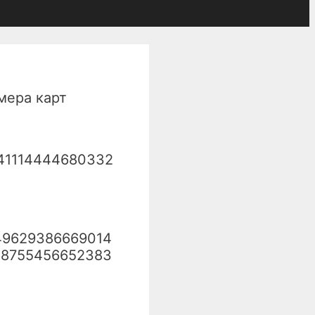
мера карт
41114444680332
49629386669014
68755456652383