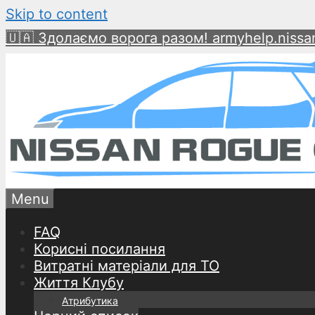
Skip to content
🇺🇦 Здолаємо ворога разом! armyhelp.nissan
Menu
FAQ
Корисні посилання
Витратні матеріали для ТО
Життя Клубу
Атрибутика