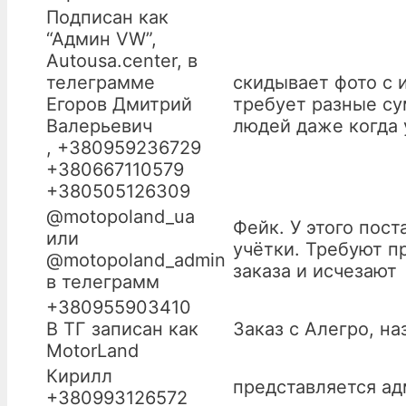
Подписан как
“Админ VW”,
Autousa.center, в
телеграмме
скидывает фото с 
Егоров Дмитрий
требует разные су
Валерьевич
людей даже когда 
, +380959236729
+380667110579
+380505126309
@motopoland_ua
Фейк. У этого пос
или
учётки. Требуют п
@motopoland_admin
заказа и исчезают
в телеграмм
+380955903410
В ТГ записан как
Заказ с Алегро, н
MotorLand
Кирилл
представляется а
+380993126572