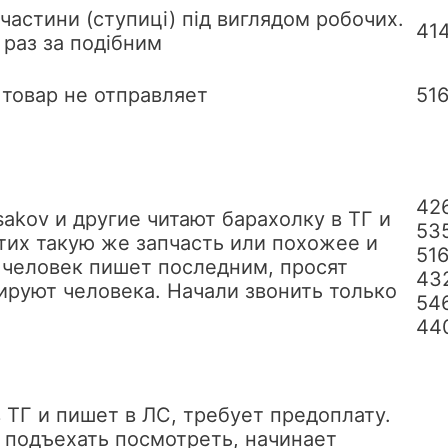
частини (ступиці) під виглядом робочих.
41
 раз за подібним
 товар не отправляет
51
42
akov и другие читают барахолку в ТГ и
53
этих такую же запчасть или похожее и
51
а человек пишет последним, просят
43
ируют человека. Начали звонить только
54
44
 ТГ и пишет в ЛС, требует предоплату.
 подъехать посмотреть, начинает