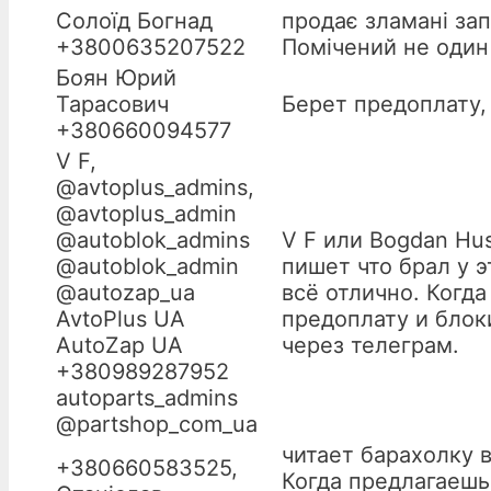
Солоїд Богнад
продає зламані зап
+3800635207522
Помічений не один
Боян Юрий
Тарасович
Берет предоплату,
+380660094577
V F,
@avtoplus_admins,
@avtoplus_admin
@autoblok_admins
V F или Bogdan Hus
@autoblok_admin
пишет что брал у 
@autozap_ua
всё отлично. Когд
AvtoPlus UA
предоплату и блок
AutoZap UA
через телеграм.
+380989287952
autoparts_admins
@partshop_com_ua
читает барахолку в
+380660583525,
Когда предлагаешь