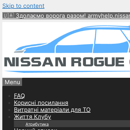
Skip to content
🇺🇦 Здолаємо ворога разом! armyhelp.nissan
Menu
FAQ
Корисні посилання
Витратні матеріали для ТО
Життя Клубу
Атрибутика