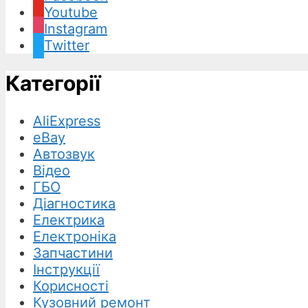
Youtube
Instagram
Twitter
Категорії
AliExpress
eBay
Автозвук
Відео
ГБО
Діагностика
Електрика
Електроніка
Запчастини
Інструкції
Корисності
Кузовний ремонт