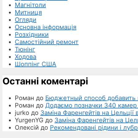
Магнітоли
Митниця
Огляди
Основна інформація
Розхідники
Самостійний ремонт
Тюнінг
Ходова
Шоппінг США
Останні коментарі
Роман
до
Бюджетный способ добавить 
Роман
до
Додаємо позначки 340 камер
jurko
до
Заміна Фаренгейтів на Цельції в
YurgenYG
до
Заміна Фаренгейтів на Цель
Олексій
до
Рекомендовані рідини і лубр