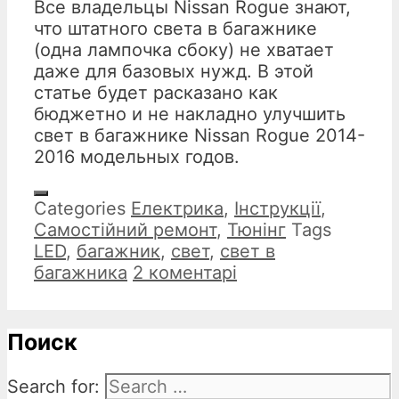
Все владельцы Nissan Rogue знают,
что штатного света в багажнике
(одна лампочка сбоку) не хватает
даже для базовых нужд. В этой
статье будет расказано как
бюджетно и не накладно улучшить
свет в багажнике Nissan Rogue 2014-
2016 модельных годов.
Categories
Електрика
,
Інструкції
,
Самостійний ремонт
,
Тюнінг
Tags
LED
,
багажник
,
свет
,
свет в
багажника
2 коментарі
Поиск
Search for: