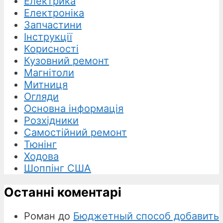
Електрика
Електроніка
Запчастини
Інструкції
Корисності
Кузовний ремонт
Магнітоли
Митниця
Огляди
Основна інформація
Розхідники
Самостійний ремонт
Тюнінг
Ходова
Шоппінг США
Останні коментарі
Роман
до
Бюджетный способ добавить