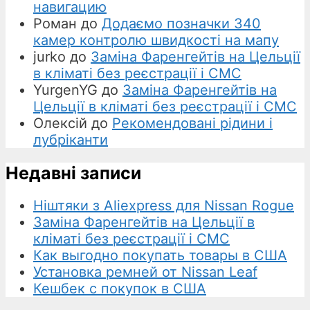
навигацию
Роман
до
Додаємо позначки 340
камер контролю швидкості на мапу
jurko
до
Заміна Фаренгейтів на Цельції
в кліматі без реєстрації і СМС
YurgenYG
до
Заміна Фаренгейтів на
Цельції в кліматі без реєстрації і СМС
Олексій
до
Рекомендовані рідини і
лубріканти
Недавні записи
Ніштяки з Aliexpress для Nissan Rogue
Заміна Фаренгейтів на Цельції в
кліматі без реєстрації і СМС
Как выгодно покупать товары в США
Установка ремней от Nissan Leaf
Кешбек с покупок в США